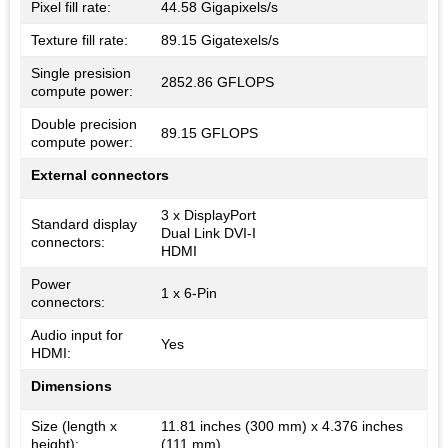
Pixel fill rate:
44.58 Gigapixels/s
Texture fill rate:
89.15 Gigatexels/s
Single presision
2852.86 GFLOPS
compute power:
Double precision
89.15 GFLOPS
compute power:
External connectors
3 x DisplayPort
Standard display
Dual Link DVI-I
connectors:
HDMI
Power
1 x 6-Pin
connectors:
Audio input for
Yes
HDMI:
Dimensions
Size (length x
11.81 inches (300 mm) x 4.376 inches
height):
(111 mm)