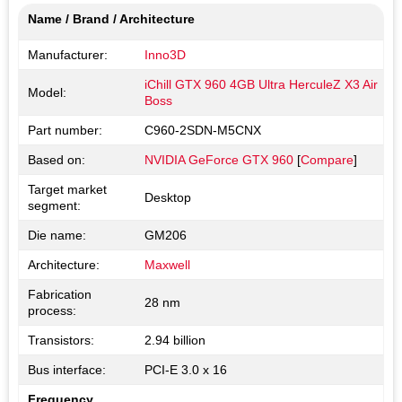
Name / Brand / Architecture
Manufacturer:
Inno3D
iChill GTX 960 4GB Ultra HerculeZ X3 Air
Model:
Boss
Part number:
C960-2SDN-M5CNX
Based on:
NVIDIA GeForce GTX 960
[
Compare
]
Target market
Desktop
segment:
Die name:
GM206
Architecture:
Maxwell
Fabrication
28 nm
process:
Transistors:
2.94 billion
Bus interface:
PCI-E 3.0 x 16
Frequency