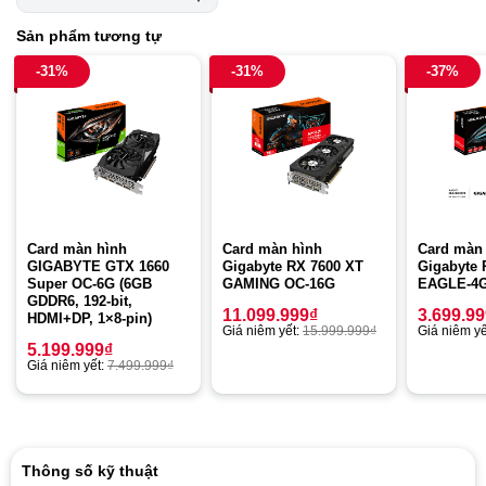
Sản phẩm tương tự
-31%
-31%
-37%
Card màn hình
Card màn hình
Card màn
GIGABYTE GTX 1660
Gigabyte RX 7600 XT
Gigabyte 
Super OC-6G (6GB
GAMING OC-16G
EAGLE-4
GDDR6, 192-bit,
11.099.999
₫
3.699.9
HDMI+DP, 1×8-pin)
Giá niêm yết:
15.999.999
₫
Giá niêm yế
5.199.999
₫
Giá niêm yết:
7.499.999
₫
Thông số kỹ thuật