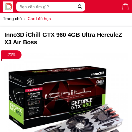
Skip
Tìm
to
kiếm:
content
Trang chủ
/
Card đồ họa
Inno3D iChill GTX 960 4GB Ultra HerculeZ
X3 Air Boss
-71%