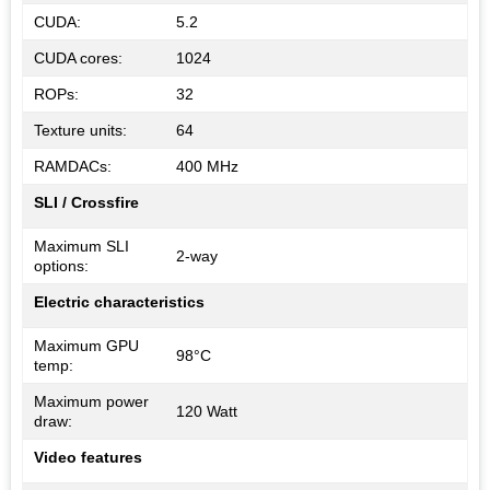
CUDA:
5.2
CUDA cores:
1024
ROPs:
32
Texture units:
64
RAMDACs:
400 MHz
SLI / Crossfire
Maximum SLI
2-way
options:
Electric characteristics
Maximum GPU
98°C
temp:
Maximum power
120 Watt
draw:
Video features