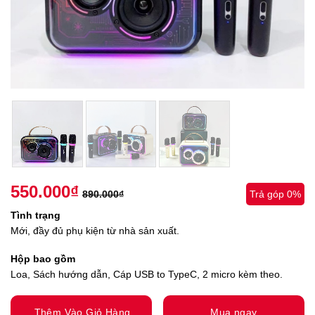
550.000
₫
890.000
₫
Trả góp 0%
Tình trạng
Mới, đầy đủ phụ kiện từ nhà sản xuất.
Hộp bao gồm
Loa, Sách hướng dẫn, Cáp USB to TypeC, 2 micro kèm theo.
Thêm Vào Giỏ Hàng
Mua ngay