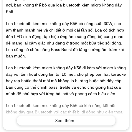
nơi, bạn không thể bỏ qua loa bluetooth kèm micro không dây
K56.
Loa bluetooth kèm mic không dây K56 có công suất 30W, cho
âm thanh mạnh mẽ và chi tiết ở mọi dải tần số. Loa có tích hợp
đèn LED sinh động, tạo hiệu ứng ánh sáng đồng bộ cùng nhạc
để mang lại cảm giác như đang ở trong một bữa tiệc sôi động.
Loa cũng có chức năng Bass Boost để tăng cường âm trầm khi
bạn muốn.
Loa bluetooth kèm micro không dây K56 đi kèm với micro không
dây với tầm hoạt động lên tới 10 mét, cho phép bạn hát karaoke
hay rap battle thoải mái mà không lo bị ràng buộc bởi dây cáp.
Bạn cũng có thể chỉnh bass, treble và echo cho giọng hát của
mình để phù hợp với từng bài hát và phong cách biểu diễn.
Loa bluetooth kèm mic không dây K56 có khả năng kết nối
không dây qua Bluetooth với các thiết bị di động như điện thoại,
máy tính bảng hay laptop. Bạn cũng có thể sử dụng jack 3.5mm
Xem thêm
để kết nối với các nguồn phát khác như máy nghe nhạc hay TV.
Loa còn có cổng USB để phát nhạc từ USB hoặc sạc cho các