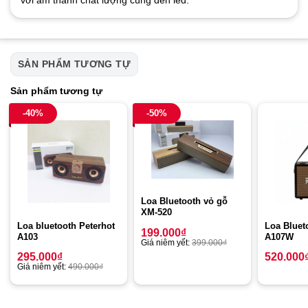
SẢN PHẨM TƯƠNG TỰ
Sản phẩm tương tự
-40%
-50%
Loa Bluetooth vỏ gỗ
XM-520
Loa bluetooth Peterhot
Loa Bluet
199.000
₫
A103
A107W
Giá niêm yết:
399.000
₫
295.000
₫
520.000
Giá niêm yết:
490.000
₫