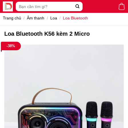
Skip
Tìm
to
kiếm:
content
Trang chủ
/
Âm thanh
/
Loa
/
Loa Bluetooth
Loa Bluetooth K56 kèm 2 Micro
-38%