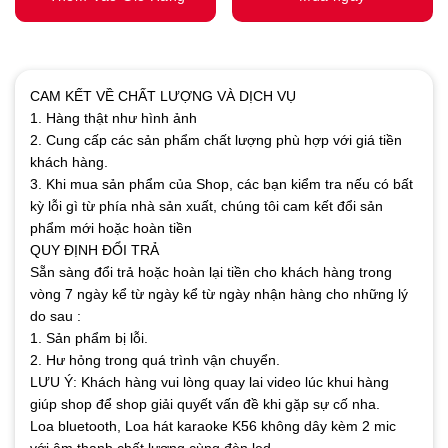
CAM KẾT VỀ CHẤT LƯỢNG VÀ DỊCH VỤ
1. Hàng thật như hình ảnh
2. Cung cấp các sản phẩm chất lượng phù hợp với giá tiền
khách hàng.
3. Khi mua sản phẩm của Shop, các bạn kiểm tra nếu có bất
kỳ lỗi gì từ phía nhà sản xuất, chúng tôi cam kết đổi sản
phẩm mới hoặc hoàn tiền
QUY ĐỊNH ĐỔI TRẢ
Sẵn sàng đổi trả hoặc hoàn lại tiền cho khách hàng trong
vòng 7 ngày kể từ ngày kể từ ngày nhận hàng cho những lý
do sau :
1. Sản phẩm bị lỗi.
2. Hư hỏng trong quá trình vận chuyển.
LƯU Ý: Khách hàng vui lòng quay lai video lúc khui hàng
giúp shop để shop giải quyết vấn đề khi gặp sự cố nha.
Loa bluetooth, Loa hát karaoke K56 không dây kèm 2 mic
với âm thanh chất lượng cùng đèn led.