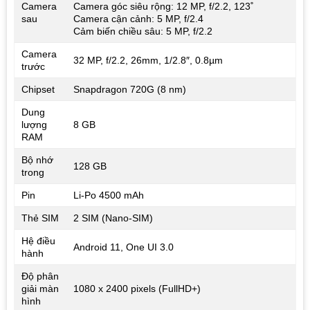
Camera
Camera góc siêu rộng: 12 MP, f/2.2, 123˚
sau
Camera cận cảnh: 5 MP, f/2.4
Cảm biến chiều sâu: 5 MP, f/2.2
Camera
32 MP, f/2.2, 26mm, 1/2.8″, 0.8µm
trước
Chipset
Snapdragon 720G (8 nm)
Dung
lượng
8 GB
RAM
Bộ nhớ
128 GB
trong
Pin
Li-Po 4500 mAh
Thẻ SIM
2 SIM (Nano-SIM)
Hệ điều
Android 11, One UI 3.0
hành
Độ phân
giải màn
1080 x 2400 pixels (FullHD+)
hình