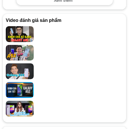
Xem thêm
Video đánh giá sản phẩm
Samsung Galaxy A52 sẽ có các màu sắc thời trang và trẻ trung
như những người anh em tiền nhiệm của nó như Hồng, Xanh,
Trắng, Đen,…và mặt lưng cũng sẽ có hiệu ứng chuyển màu nhẹ
nhàng để tạo thêm điểm nhấn cho smartphone.
Màn hình 6.5 inch và tấm nền Super AMOLED với mật độ
điểm ảnh 405ppi sống động
Do phần camera trước được thiết kế để có thể ẩn đi vì thế màn