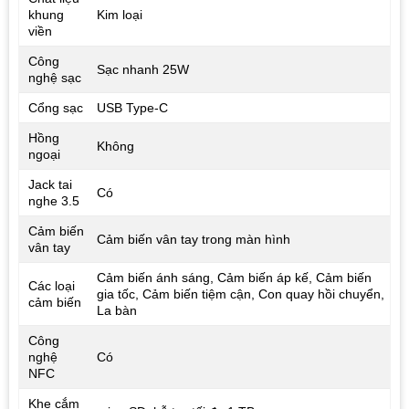
khung
Kim loại
viền
Công
Sạc nhanh 25W
nghệ sạc
Cổng sạc
USB Type-C
Hồng
Không
ngoại
Jack tai
Có
nghe 3.5
Cảm biến
Cảm biến vân tay trong màn hình
vân tay
Cảm biến ánh sáng, Cảm biến áp kế, Cảm biến
Các loại
gia tốc, Cảm biến tiệm cận, Con quay hồi chuyển,
cảm biến
La bàn
Công
nghệ
Có
NFC
Khe cắm