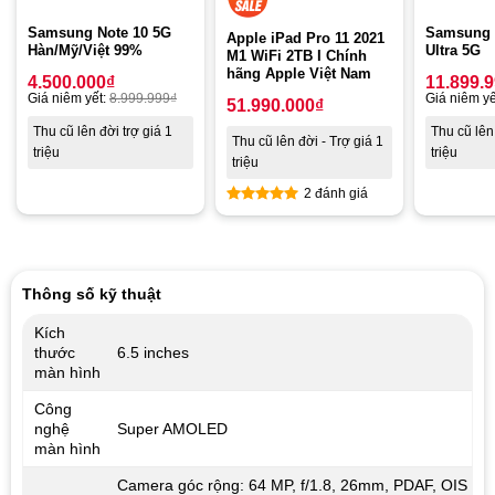
Samsung Note 10 5G
Samsung 
Apple iPad Pro 11 2021
Hàn/Mỹ/Việt 99%
Ultra 5G
M1 WiFi 2TB I Chính
hãng Apple Việt Nam
4.500.000
₫
11.899.
Giá niêm yết:
8.999.999
₫
Giá niêm yế
51.990.000
₫
Thu cũ lên đời trợ giá 1
Thu cũ lên 
Thu cũ lên đời - Trợ giá 1
triệu
triệu
triệu
2 đánh giá
Được xếp
hạng
5.00
5 sao
Thông số kỹ thuật
Kích
thước
6.5 inches
màn hình
Công
nghệ
Super AMOLED
màn hình
Camera góc rộng: 64 MP, f/1.8, 26mm, PDAF, OIS