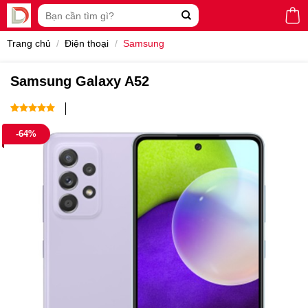
Skip
Tìm
to
kiếm:
content
Trang chủ
/
Điện thoại
/
Samsung
Samsung Galaxy A52
5.00
1
trên 5
-64%
dựa trên
đánh giá