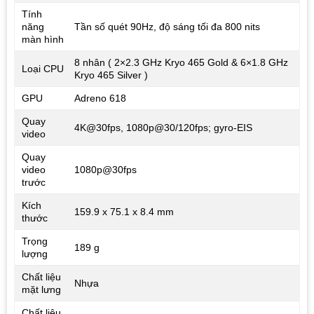
Tính
năng
Tần số quét 90Hz, độ sáng tối đa 800 nits
màn hình
8 nhân ( 2×2.3 GHz Kryo 465 Gold & 6×1.8 GHz
Loại CPU
Kryo 465 Silver )
GPU
Adreno 618
Quay
4K@30fps, 1080p@30/120fps; gyro-EIS
video
Quay
video
1080p@30fps
trước
Kích
159.9 x 75.1 x 8.4 mm
thước
Trọng
189 g
lượng
Chất liệu
Nhựa
mặt lưng
Chất liệu