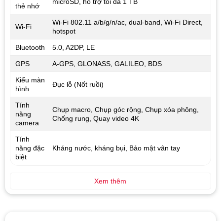
microSD, hỗ trợ tối đa 1 TB
thẻ nhớ
Wi-Fi 802.11 a/b/g/n/ac, dual-band, Wi-Fi Direct,
Wi-Fi
hotspot
Bluetooth
5.0, A2DP, LE
GPS
A-GPS, GLONASS, GALILEO, BDS
Kiểu màn
Đục lỗ (Nốt ruồi)
hình
Tính
Chụp macro, Chụp góc rộng, Chụp xóa phông,
năng
Chống rung, Quay video 4K
camera
Tính
năng đặc
Kháng nước, kháng bụi, Bảo mật vân tay
biệt
Xem thêm