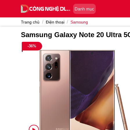
Skip
Danh mục
to
content
/
/
Trang chủ
Điện thoại
Samsung
Samsung Galaxy Note 20 Ultra 5
-36%