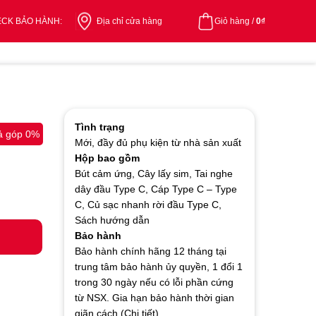
CK BẢO HÀNH:
Địa chỉ cửa hàng
Giỏ hàng /
0
₫
Tình trạng
ả góp 0%
Mới, đầy đủ phụ kiện từ nhà sản xuất
Hộp bao gồm
Bút cảm ứng, Cây lấy sim, Tai nghe
dây đầu Type C, Cáp Type C – Type
C, Củ sạc nhanh rời đầu Type C,
Sách hướng dẫn
Bảo hành
Bảo hành chính hãng 12 tháng tại
trung tâm bảo hành ủy quyền, 1 đổi 1
trong 30 ngày nếu có lỗi phần cứng
từ NSX. Gia hạn bảo hành thời gian
giãn cách (Chi tiết)