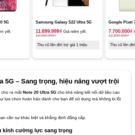
0 5G
Samsung Galaxy S22 Ultra 5G
Google Pixel 
11.899.999
₫
7.700.000
₫
êm yết:
Giá niêm yết:
16.999.999
₫
12.800.000
₫
Thu cũ lên đời trợ giá 1 triệu
Thu cũ lên đời 
a 5G – Sang trọng, hiệu năng vượt trội
 cho ra mắt
Note 20 Ultra 5G
cho khả năng kết nối dữ liệu cao
à sự lựa chọn hoàn hảo dành cho bạn để sử dụng mà không bị lỗi
ạn cần sự khác biệt và khẳng định đẳng cấp.
u kính cường lực sang trọng