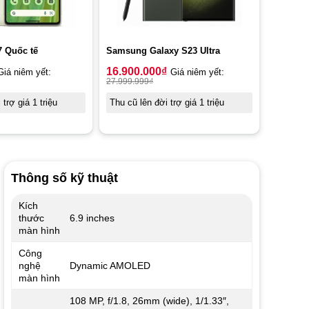
7 Quốc tế
Samsung Galaxy S23 Ultra
16.900.000
₫
Giá niêm yết:
Giá niêm yết:
27.999.999
₫
trợ giá 1 triệu
Thu cũ lên đời trợ giá 1 triệu
Thông số kỹ thuật
Kích
thước
6.9 inches
màn hình
Công
nghệ
Dynamic AMOLED
màn hình
108 MP, f/1.8, 26mm (wide), 1/1.33″,