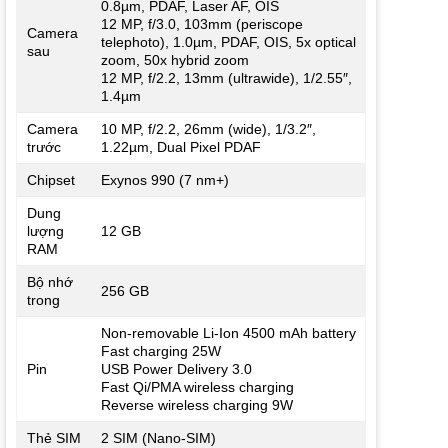
0.8µm, PDAF, Laser AF, OIS
12 MP, f/3.0, 103mm (periscope
Camera
telephoto), 1.0µm, PDAF, OIS, 5x optical
sau
zoom, 50x hybrid zoom
12 MP, f/2.2, 13mm (ultrawide), 1/2.55″,
1.4µm
Camera
10 MP, f/2.2, 26mm (wide), 1/3.2″,
trước
1.22µm, Dual Pixel PDAF
Chipset
Exynos 990 (7 nm+)
Dung
lượng
12 GB
RAM
Bộ nhớ
256 GB
trong
Non-removable Li-Ion 4500 mAh battery
Fast charging 25W
Pin
USB Power Delivery 3.0
Fast Qi/PMA wireless charging
Reverse wireless charging 9W
Thẻ SIM
2 SIM (Nano-SIM)