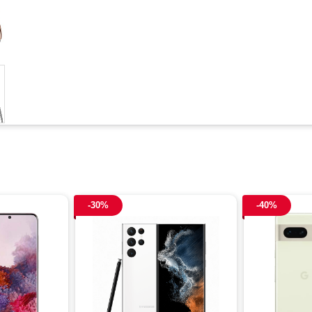
-30%
-40%