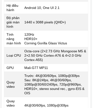
Hệ điều
Android 10, One UI 2.1
hành
Độ phân
giải màn
1440 x 3088 pixels (QHD+)
hình
Tính
120Hz
năng
HDR10+
màn hình
Corning Gorilla Glass Victus
Octa-core (2×2.73 GHz Mongoose M5 &
Loại CPU
2×2.50 GHz Cortex-A76 & 4×2.0 GHz
Cortex-A55)
GPU
Mali-G77 MP11
Trước: 4K@30/60fps, 1080p@30fps
Sau: 8K@24fps, 4K@30/60fps,
Quay
1080p@30/60/240fps, 720p@960fps,
video
HDR10+, stereo sound rec., gyro-EIS &
OIS
Quay
video
4K@30/60fps, 1080p@30fps