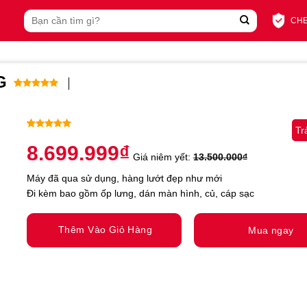
Tìm
CHE
kiếm:
G
5.00
1
trên 5
dựa trên
đánh giá
Tr
5.00
1
trên 5
8.699.999
₫
dựa trên
Giá niêm yết:
13.500.000
₫
đánh giá
Máy đã qua sử dụng, hàng lướt đẹp như mới
Đi kèm bao gồm ốp lưng, dán màn hình, củ, cáp sạc
Thêm Vào Giỏ Hàng
Mua ngay