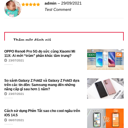
admin
–
29/09/2021
Test Comment
Được xếp
hạng
5
5
sao
Thêm một đánh giá
1 trên 5 sao
2 trên 5 sao
OPPO Reno6 Pro 5G đọ sức cùng Xiaomi Mi
11X: Ai mới “trùm” phân khúc tầm trung?
3 trên 5 sao
4 trên 5 sao
23/07/2021
5 trên 5 sao
Đánh giá của bạn
*
So sánh Galaxy Z Fold2 và Galaxy Z Fold3 dựa
trên các tin đồn: Samsung mang đến những
nâng cấp gì sau hơn 1 năm?
23/07/2021
Cách sử dụng Phím Tắt sao cho cool ngầu trên
iOS 14.5
06/07/2021
Tên
*